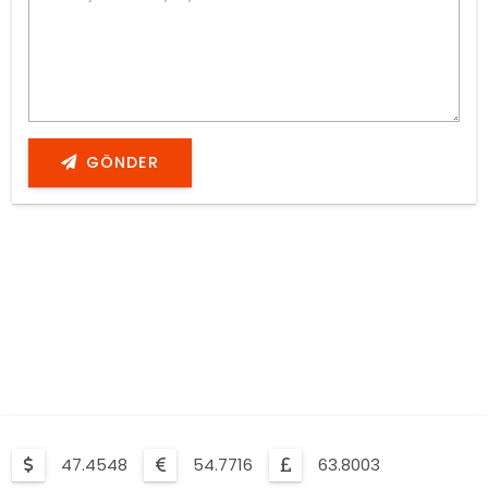
GÖNDER
47.4548
54.7716
63.8003